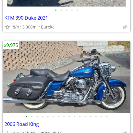
•
•
•
•
•
KTM 390 Duke 2021
8/4
3,900mi
Eureka
$9,975
•
•
•
•
•
•
•
•
•
•
•
•
•
•
•
•
2006 Road King