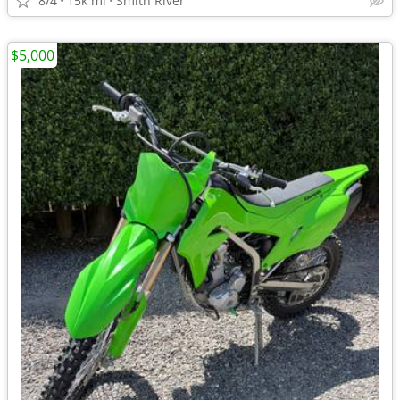
8/4
15k mi
Smith River
$5,000