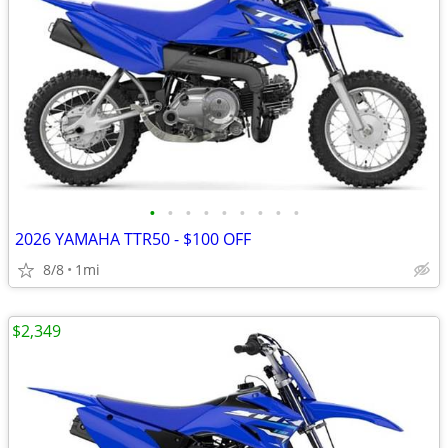
•
•
•
•
•
•
•
•
•
2026 YAMAHA TTR50 - $100 OFF
8/8
1mi
$2,349