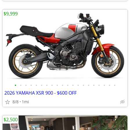
$9,999
•
•
•
•
•
•
•
•
•
•
•
•
•
•
•
•
•
•
•
•
2026 YAMAHA XSR 900 - $600 OFF
8/8
1mi
$2,500