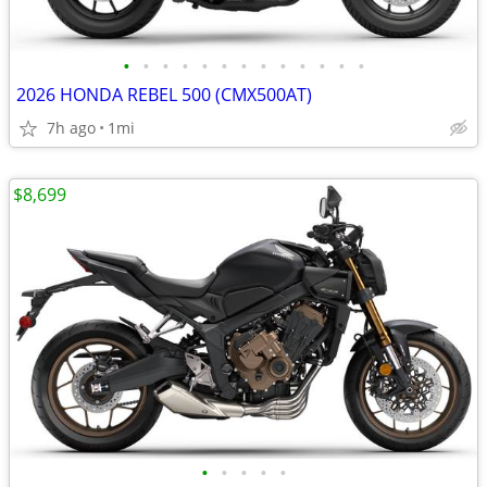
•
•
•
•
•
•
•
•
•
•
•
•
•
2026 HONDA REBEL 500 (CMX500AT)
7h ago
1mi
$8,699
•
•
•
•
•