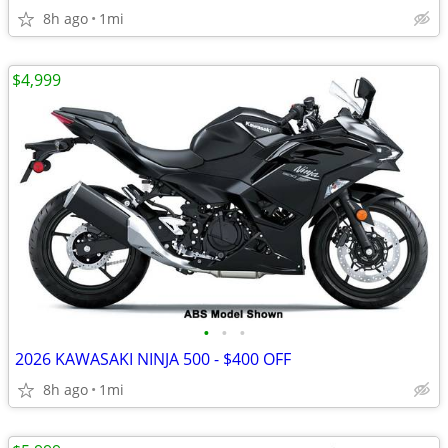
8h ago
1mi
$4,999
•
•
•
2026 KAWASAKI NINJA 500 - $400 OFF
8h ago
1mi