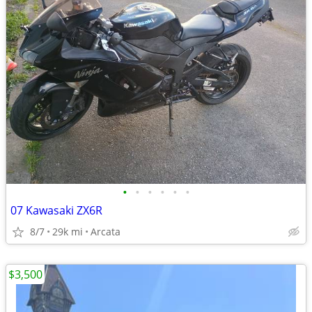
•
•
•
•
•
•
07 Kawasaki ZX6R
8/7
29k mi
Arcata
$3,500