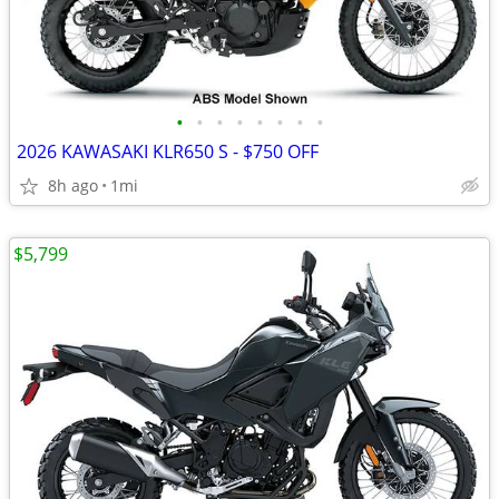
•
•
•
•
•
•
•
•
2026 KAWASAKI KLR650 S - $750 OFF
8h ago
1mi
$5,799