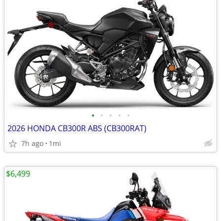
•
•
•
•
•
2026 HONDA CB300R ABS (CB300RAT)
7h ago
1mi
$6,499