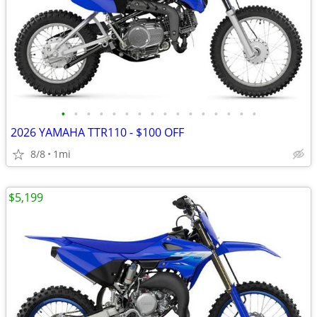
•
•
•
•
•
•
•
•
•
•
•
•
•
•
•
•
2026 YAMAHA TTR110 - $100 OFF
8/8
1mi
$5,199