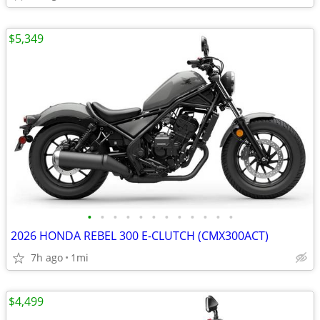
$5,349
•
•
•
•
•
•
•
•
•
•
•
•
2026 HONDA REBEL 300 E-CLUTCH (CMX300ACT)
7h ago
1mi
$4,499