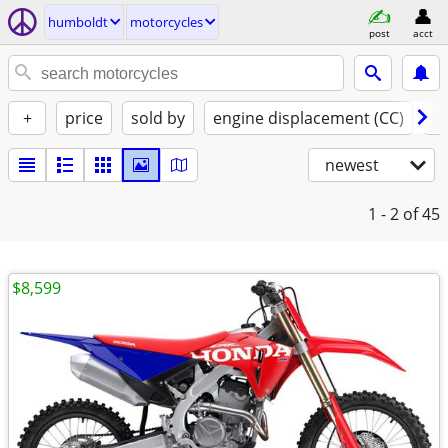
humboldt
motorcycles
post
acct
+
price
sold by
engine displacement (CC)
st
newest
1 - 2
of 45
$8,599