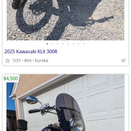
•
•
•
•
•
•
•
•
2025 Kawasaki KLX 300R
7/31
8mi
Eureka
$4,500