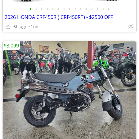
•
•
•
•
•
•
•
•
•
•
•
•
•
•
•
2026 HONDA CRF450R ( CRF450RT) - $2500 OFF
6h ago
1mi
$3,099