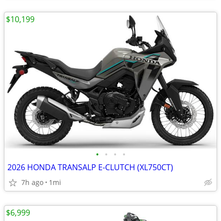
$10,199
•
•
•
•
2026 HONDA TRANSALP E-CLUTCH (XL750CT)
7h ago
1mi
$6,999