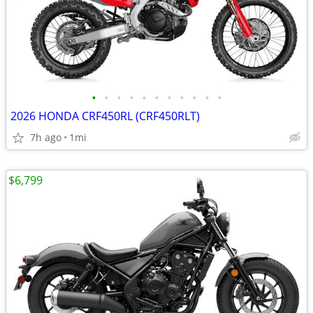
•
•
•
•
•
•
•
•
•
•
•
2026 HONDA CRF450RL (CRF450RLT)
7h ago
1mi
$6,799