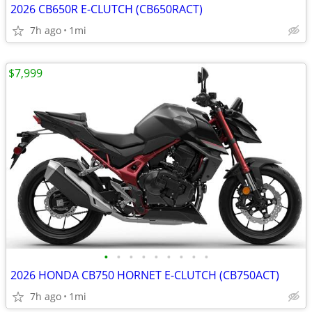
2026 CB650R E-CLUTCH (CB650RACT)
7h ago
1mi
$7,999
•
•
•
•
•
•
•
•
•
2026 HONDA CB750 HORNET E-CLUTCH (CB750ACT)
7h ago
1mi